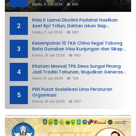
Sabtu, 11 Juli 2026
989
Rida K Liamsi Dizolimi Padahal Hasilkan
2
Aset Rp1 Triliun, Dahlan Iskan Siap
Membela
Sabtu, 11 Juli 2026
980
Kesempatan 10 TKA China Ilegal Tobong
3
Bata Gunakan Visa Kunjungan dan Sikap
Lunak Ditjen Imigrasi Kepri?
Kamis, 16 Juli 2026
890
Khatam Massal TPA Desa Sungai Pinang
4
Jadi Tradisi Tahunan, Wujudkan Generasi
Qurani
Senin, 13 Juli 2026
728
PWI Pusat Sosialisasi Lima Peraturan
5
Organisasi
Kamis, 16 Juli 2026
667