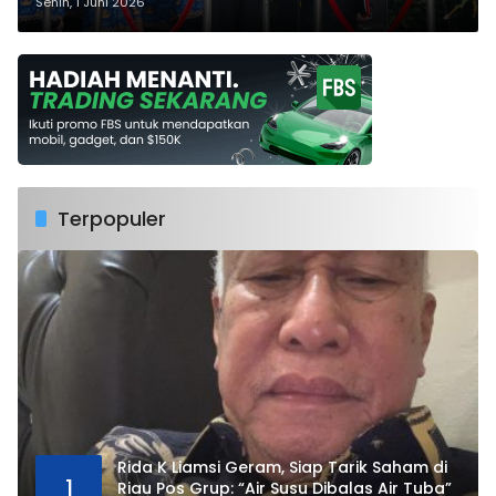
dalam Kehidupan Sehari-hari
Senin, 1 Juni 2026
Terpopuler
Rida K Liamsi Geram, Siap Tarik Saham di
1
Riau Pos Grup: “Air Susu Dibalas Air Tuba”