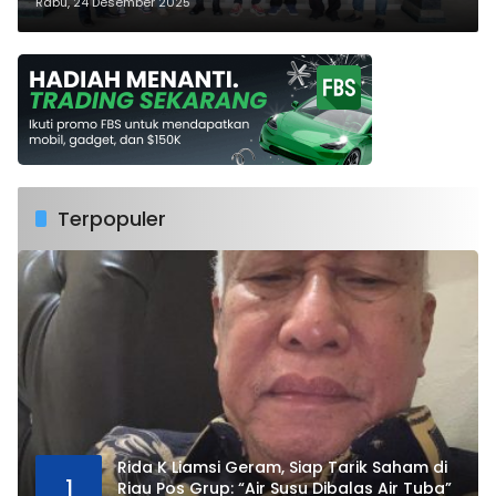
Harmoni Masyarakat
Rabu, 24 Desember 2025
Terpopuler
Rida K Liamsi Geram, Siap Tarik Saham di
1
Riau Pos Grup: “Air Susu Dibalas Air Tuba”