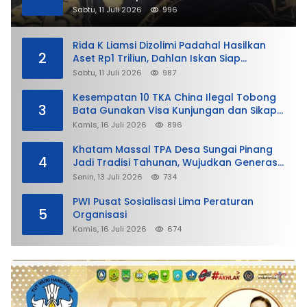
Sabtu, 11 Juli 2026
996
Rida K Liamsi Dizolimi Padahal Hasilkan
2
Aset Rp1 Triliun, Dahlan Iskan Siap
Membela
Sabtu, 11 Juli 2026
987
Kesempatan 10 TKA China Ilegal Tobong
3
Bata Gunakan Visa Kunjungan dan Sikap
Lunak Ditjen Imigrasi Kepri?
Kamis, 16 Juli 2026
896
Khatam Massal TPA Desa Sungai Pinang
4
Jadi Tradisi Tahunan, Wujudkan Generasi
Qurani
Senin, 13 Juli 2026
734
PWI Pusat Sosialisasi Lima Peraturan
5
Organisasi
Kamis, 16 Juli 2026
674