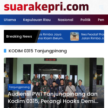
Langsung
ke
konten
Utama
Kepulauan Riau
Nasional
Politik
Pendi
angunan GOR Tenis Rimba Jaya
Neo Feodal! Proyek Lapang
Breaking News
Sorotan, Dua Instansi Klaim Belum
Jalan Rimba Jaya Berani 
zin
Izin, Pemilik Malah Pamer P
Persen
KODIM 0315 Tanjungpinang
Tanjungpinang
Audiensi PWI Tanjungpinang dan
Kodim 0315, Perangi Hoaks Demi