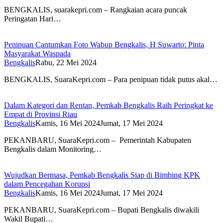
BENGKALIS, suarakepri.com – Rangkaian acara puncak
Peringatan Hari…
Penipuan Cantumkan Foto Wabup Bengkalis, H Suwarto: Pinta
Masyarakat Waspada
Bengkalis
Rabu, 22 Mei 2024
BENGKALIS, SuaraKepri.com – Para penipuan tidak putus akal…
Dalam Kategori dan Rentan, Pemkab Bengkalis Raih Peringkat ke
Empat di Provinsi Riau
Bengkalis
Kamis, 16 Mei 2024
Jumat, 17 Mei 2024
PEKANBARU, SuaraKepri.com – Pemerintah Kabupaten
Bengkalis dalam Monitoring…
Wujudkan Bermasa, Pemkab Bengkalis Siap di Bimbing KPK
dalam Pencegahan Korupsi
Bengkalis
Kamis, 16 Mei 2024
Jumat, 17 Mei 2024
PEKANBARU, SuaraKepri.com – Bupati Bengkalis diwakili
Wakil Bupati…