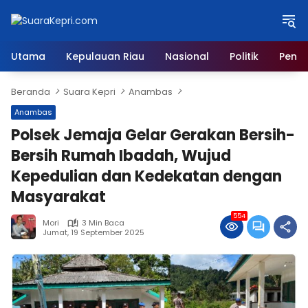
Langsung
ke
konten
Utama
Kepulauan Riau
Nasional
Politik
Pendi
Beranda
Suara Kepri
Anambas
Anambas
Polsek Jemaja Gelar Gerakan Bersih-
Bersih Rumah Ibadah, Wujud
Kepedulian dan Kedekatan dengan
Masyarakat
554
Mori
3 Min Baca
Jumat, 19 September 2025