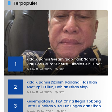
Terpopuler
Rida K Liamsi Geram, Siap Tarik Saham di
1
Riau Pos Grup: “Air Susu Dibalas Air Tuba”
Sabtu, 11 Juli 2026
985
Rida K Liamsi Dizolimi Padahal Hasilkan
2
Aset Rp1 Triliun, Dahlan Iskan Siap
Membela
Sabtu, 11 Juli 2026
976
Kesempatan 10 TKA China Ilegal Tobong
3
Bata Gunakan Visa Kunjungan dan Sikap
Lunak Ditjen Imigrasi Kepri?
Kamis, 16 Juli 2026
885