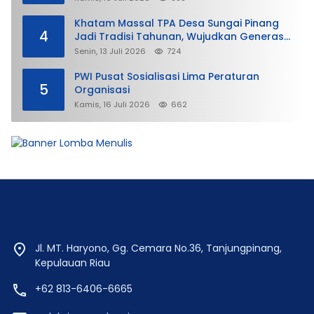
Khatam Massal TPA Desa Sungai Pinang
4
Jadi Tradisi Tahunan, Wujudkan Generasi
Qurani
Senin, 13 Juli 2026
724
PWI Pusat Sosialisasi Lima Peraturan
5
Organisasi
Kamis, 16 Juli 2026
662
Jl. MT. Haryono, Gg. Cemara No.36, Tanjungpinang,
Kepulauan Riau
+62 813-6406-6665