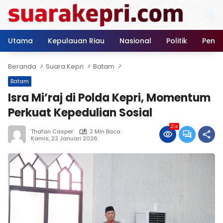
Langsung
ke
konten
Utama
Kepulauan Riau
Nasional
Politik
Pendi
Beranda
Suara Kepri
Batam
Batam
Isra Mi’raj di Polda Kepri, Momentum
Perkuat Kepedulian Sosial
214
Thafan Casper
2 Min Baca
Kamis, 22 Januari 2026