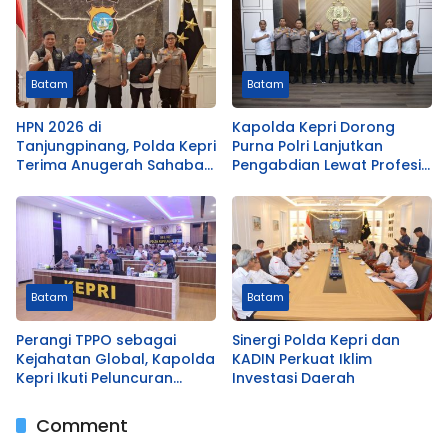
Batam
Batam
HPN 2026 di
Kapolda Kepri Dorong
Tanjungpinang, Polda Kepri
Purna Polri Lanjutkan
Terima Anugerah Sahabat
Pengabdian Lewat Profesi
Pers dari PWI
Hukum
Batam
Batam
Perangi TPPO sebagai
Sinergi Polda Kepri dan
Kejahatan Global, Kapolda
KADIN Perkuat Iklim
Kepri Ikuti Peluncuran
Investasi Daerah
Ditres PPA–PPO Polri
Comment