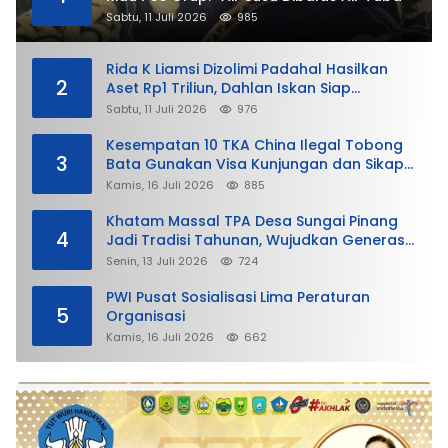
Sabtu, 11 Juli 2026
985
Rida K Liamsi Dizolimi Padahal Hasilkan
2
Aset Rp1 Triliun, Dahlan Iskan Siap
Membela
Sabtu, 11 Juli 2026
976
Kesempatan 10 TKA China Ilegal Tobong
3
Bata Gunakan Visa Kunjungan dan Sikap
Lunak Ditjen Imigrasi Kepri?
Kamis, 16 Juli 2026
885
Khatam Massal TPA Desa Sungai Pinang
4
Jadi Tradisi Tahunan, Wujudkan Generasi
Qurani
Senin, 13 Juli 2026
724
PWI Pusat Sosialisasi Lima Peraturan
5
Organisasi
Kamis, 16 Juli 2026
662