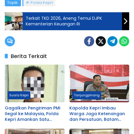
Topik:
Polda Kepri
Terkait TKD 2026, Aneng Temui DJPK
Kementerian Keuangan RI
Berita Terkait
Suara Kepri
Tanjungpinang
Gagalkan Pengiriman PMI
Kapolda Kepri Imbau
Ilegal ke Malaysia, Polda
Warga Jaga Ketenangan
Kepri Amankan Satu
dan Persatuan, Batam
Tersangka di Batam
Rumah Bersama
Center