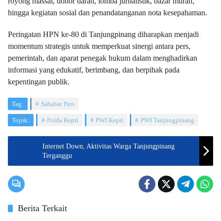
royong massal, donor darah, lomba jurnalistik, bazar murah,
hingga kegiatan sosial dan penandatanganan nota kesepahaman.
Peringatan HPN ke-80 di Tanjungpinang diharapkan menjadi
momentum strategis untuk memperkuat sinergi antara pers,
pemerintah, dan aparat penegak hukum dalam menghadirkan
informasi yang edukatif, berimbang, dan berpihak pada
kepentingan publik.
Tag:
Sahabat Pers
Topik:
Polda Kepri
PWI Kepri
PWI Tanjungpinang
Internet Down, Aktivitas Warga Tanjungpinang
Terganggu
Berita Terkait
Suara Kepri
Tanjungpinang