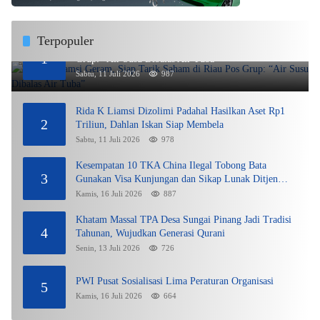
Terpopuler
Rida K Liamsi Geram, Siap Tarik Saham di Riau Pos
1
Grup: “Air Susu Dibalas Air Tuba”
Sabtu, 11 Juli 2026
987
Rida K Liamsi Dizolimi Padahal Hasilkan Aset Rp1
2
Triliun, Dahlan Iskan Siap Membela
Sabtu, 11 Juli 2026
978
Kesempatan 10 TKA China Ilegal Tobong Bata
3
Gunakan Visa Kunjungan dan Sikap Lunak Ditjen
Imigrasi Kepri?
Kamis, 16 Juli 2026
887
Khatam Massal TPA Desa Sungai Pinang Jadi Tradisi
4
Tahunan, Wujudkan Generasi Qurani
Senin, 13 Juli 2026
726
PWI Pusat Sosialisasi Lima Peraturan Organisasi
5
Kamis, 16 Juli 2026
664