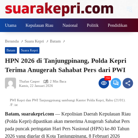
Langsung
ke
konten
Utama
Kepulauan Riau
Nasional
Politik
Pendidikan
Beranda
Suara Kepri
Batam
Batam
Suara Kepri
HPN 2026 di Tanjungpinang, Polda Kepri
Terima Anugerah Sahabat Pers dari PWI
298
Thafan Casper
2 Min Baca
Kamis, 22 Januari 2026
PWI Kepri dan PWI Tanjungpinang sambangi Kantor Polda Kepri, Rabu (21/01).
/F: ist
Batam, suarakepri.com
— Kepolisian Daerah Kepulauan Riau
(Polda Kepri) dipastikan akan menerima Anugerah Sahabat Pers
pada puncak peringatan Hari Pers Nasional (HPN) ke-80 Tahun
2026 yang digelar di Kota Tanjungpinang, 8 Februari 2026