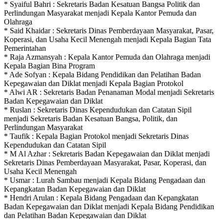
* Syaiful Bahri : Sekretaris Badan Kesatuan Bangsa Politik dan
Perlindungan Masyarakat menjadi Kepala Kantor Pemuda dan
Olahraga
* Said Khaidar : Sekretaris Dinas Pemberdayaan Masyarakat, Pasar,
Koperasi, dan Usaha Kecil Menengah menjadi Kepala Bagian Tata
Pemerintahan
* Raja Azmansyah : Kepala Kantor Pemuda dan Olahraga menjadi
Kepala Bagian Bina Program
* Ade Sofyan : Kepala Bidang Pendidikan dan Pelatihan Badan
Kepegawaian dan Diklat menjadi Kepala Bagian Protokol
* Alwi AR : Sekretaris Badan Penanaman Modal menjadi Sekretaris
Badan Kepegawaian dan Diklat
* Ruslan : Sekretaris Dinas Kependudukan dan Catatan Sipil
menjadi Sekretaris Badan Kesatuan Bangsa, Politik, dan
Perlindungan Masyarakat
* Taufik : Kepala Bagian Protokol menjadi Sekretaris Dinas
Kependudukan dan Catatan Sipil
* M Al Azhar : Sekretaris Badan Kepegawaian dan Diklat menjadi
Sekretaris Dinas Pemberdayaan Masyarakat, Pasar, Koperasi, dan
Usaha Kecil Menengah
* Usmar : Lurah Sambau menjadi Kepala Bidang Pengadaan dan
Kepangkatan Badan Kepegawaian dan Diklat
* Hendri Arulan : Kepala Bidang Pengadaan dan Kepangkatan
Badan Kepegawaian dan Diklat menjadi Kepala Bidang Pendidikan
dan Pelatihan Badan Kepegawaian dan Diklat