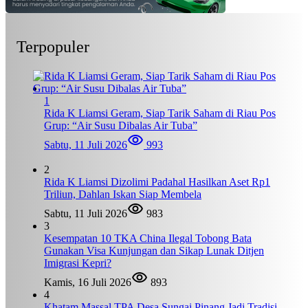
Terpopuler
1
Rida K Liamsi Geram, Siap Tarik Saham di Riau Pos
Grup: “Air Susu Dibalas Air Tuba”
Sabtu, 11 Juli 2026
993
2
Rida K Liamsi Dizolimi Padahal Hasilkan Aset Rp1
Triliun, Dahlan Iskan Siap Membela
Sabtu, 11 Juli 2026
983
3
Kesempatan 10 TKA China Ilegal Tobong Bata
Gunakan Visa Kunjungan dan Sikap Lunak Ditjen
Imigrasi Kepri?
Kamis, 16 Juli 2026
893
4
Khatam Massal TPA Desa Sungai Pinang Jadi Tradisi