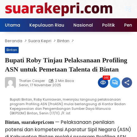
Langsung
ke
konten
Utama
Kepulauan Riau
Nasional
Politik
Pendi
Beranda
Suara Kepri
Bintan
Bintan
Bupati Roby Tinjau Pelaksanaan Profiling
ASN untuk Pemetaan Talenta di Bintan
980
Thafan Casper
2 Min Baca
Senin, 17 November 2025
Bupati Bintan, Roby Kurniawan, meninjau langsung pelaksanaan
program Profiling ASN (ProASN) mulai berlangsung di Kantor Badan
Kepegawaian dan Pengembangan Sumber Daya Manusia
(BKPSDM) Bintan, Senin (17/11). /F: ist
— Pelaksanaan penilaian
Bintan, suarakepri.com
potensi dan kompetensi Aparatur Sipil Negara (ASN)
di Kabupaten Bintan melalui program Profiling ASN