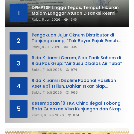
DPMPTSP Lingga Tegas, Tempat Hiburan
1
Malam Langgar Aturan Disanksi Resmi
Rabu, 8 Juli 2026
1345
Pengakuan Jujur Oknum Distributor di
2
Tanjungpinang, “Tak Bayar Pajak Penuh
demi Untung”
Rabu, 8 Juli 2026
1035
Rida K Liamsi Geram, Siap Tarik Saham di
3
Riau Pos Grup: “Air Susu Dibalas Air Tuba”
Sabtu, 11 Juli 2026
974
Rida K Liamsi Dizolimi Padahal Hasilkan
4
Aset Rp1 Triliun, Dahlan Iskan Siap
Membela
Sabtu, 11 Juli 2026
966
Kesempatan 10 TKA China Ilegal Tobong
5
Bata Gunakan Visa Kunjungan dan Sikap
Lunak Ditjen Imigrasi Kepri?
Kamis, 16 Juli 2026
874