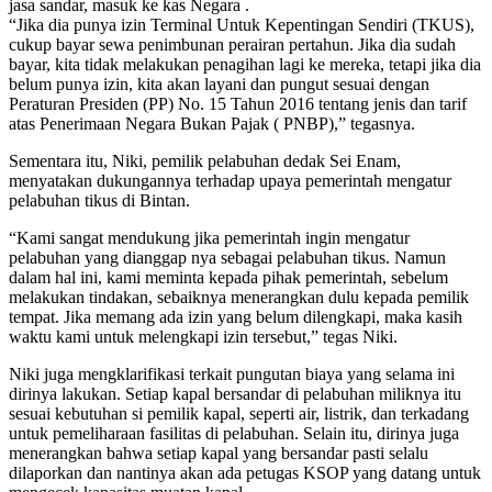
jasa sandar, masuk ke kas Negara .
“Jika dia punya izin Terminal Untuk Kepentingan Sendiri (TKUS),
cukup bayar sewa penimbunan perairan pertahun. Jika dia sudah
bayar, kita tidak melakukan penagihan lagi ke mereka, tetapi jika dia
belum punya izin, kita akan layani dan pungut sesuai dengan
Peraturan Presiden (PP) No. 15 Tahun 2016 tentang jenis dan tarif
atas Penerimaan Negara Bukan Pajak ( PNBP),” tegasnya.
Sementara itu, Niki, pemilik pelabuhan dedak Sei Enam,
menyatakan dukungannya terhadap upaya pemerintah mengatur
pelabuhan tikus di Bintan.
“Kami sangat mendukung jika pemerintah ingin mengatur
pelabuhan yang dianggap nya sebagai pelabuhan tikus. Namun
dalam hal ini, kami meminta kepada pihak pemerintah, sebelum
melakukan tindakan, sebaiknya menerangkan dulu kepada pemilik
tempat. Jika memang ada izin yang belum dilengkapi, maka kasih
waktu kami untuk melengkapi izin tersebut,” tegas Niki.
Niki juga mengklarifikasi terkait pungutan biaya yang selama ini
dirinya lakukan. Setiap kapal bersandar di pelabuhan miliknya itu
sesuai kebutuhan si pemilik kapal, seperti air, listrik, dan terkadang
untuk pemeliharaan fasilitas di pelabuhan. Selain itu, dirinya juga
menerangkan bahwa setiap kapal yang bersandar pasti selalu
dilaporkan dan nantinya akan ada petugas KSOP yang datang untuk