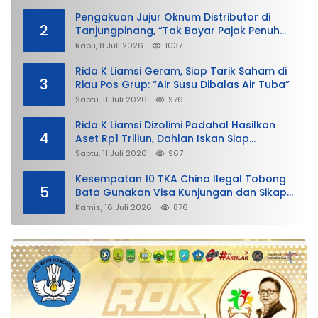
Pengakuan Jujur Oknum Distributor di
2
Tanjungpinang, “Tak Bayar Pajak Penuh
demi Untung”
Rabu, 8 Juli 2026
1037
Rida K Liamsi Geram, Siap Tarik Saham di
3
Riau Pos Grup: “Air Susu Dibalas Air Tuba”
Sabtu, 11 Juli 2026
976
Rida K Liamsi Dizolimi Padahal Hasilkan
4
Aset Rp1 Triliun, Dahlan Iskan Siap
Membela
Sabtu, 11 Juli 2026
967
Kesempatan 10 TKA China Ilegal Tobong
5
Bata Gunakan Visa Kunjungan dan Sikap
Lunak Ditjen Imigrasi Kepri?
Kamis, 16 Juli 2026
876