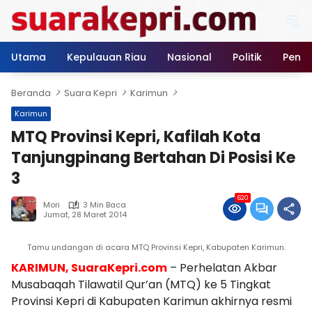
Langsung
ke
konten
Utama
Kepulauan Riau
Nasional
Politik
Pendi
Beranda
Suara Kepri
Karimun
Karimun
MTQ Provinsi Kepri, Kafilah Kota
Tanjungpinang Bertahan Di Posisi Ke
3
620
Mori
3 Min Baca
Jumat, 28 Maret 2014
Tamu undangan di acara MTQ Provinsi Kepri, Kabupaten Karimun.
KARIMUN, SuaraKepri.com
– Perhelatan Akbar
Musabaqah Tilawatil Qur’an (MTQ) ke 5 Tingkat
Provinsi Kepri di Kabupaten Karimun akhirnya resmi