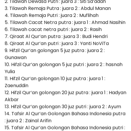
2. Tilawah Dewasa Putri : juara 3 : Siti Sa’adah
3. Tilawah Remaja Putra : juara 2 : Abdul Manan
4. Tilawah Remaja Putri : juara 2 : Muflihah
5. Tilawah Cacat Netra putra : juara 1 : Ahmad Nasihin
6. Tilawah cacat netra putri : juara 2 : Rasih
7. Qiraat Al Qur’an putra : juara 3 : Budi Hendri
8. Qiraat Al Qur’an putri : juara 3 : Yanti NoViTa
9. Hifzil Qur’an golongan 5 juz putra : juara 2 :
Gunawan
10. Hifzil Qur’an golongan 5 juz putri : juara 2 : hasnah
Yulia
11. Hifzil Qur’an golongan 10 juz putra : juara 1 :
Zaenuddin
12. Hifzil Qur’an golongan 20 juz putra : juara 1 : Hadyan
Akbar
13. Hifzil Qur’an golongan 30 juz putri : juara 2 : Ayum
14. Tafsir Al Qur’an Golongan Bahasa Indonesia putra
: juara 2 : Zainal Arifin
15. Tafsir Al Qur’an Golongan Bahasa Indonesia putri :