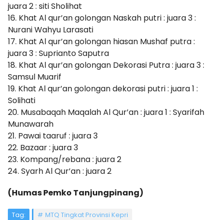
juara 2 : siti Sholihat
16. Khat Al qur’an golongan Naskah putri : juara 3 :
Nurani Wahyu Larasati
17. Khat Al qur’an golongan hiasan Mushaf putra :
juara 3 : Suprianto Saputra
18. Khat Al qur’an golongan Dekorasi Putra : juara 3 :
Samsul Muarif
19. Khat Al qur’an golongan dekorasi putri : juara 1 :
Solihati
20. Musabaqah Maqalah Al Qur’an : juara 1 : Syarifah
Munawarah
21. Pawai taaruf : juara 3
22. Bazaar : juara 3
23. Kompang/rebana : juara 2
24. Syarh Al Qur’an : juara 2
(Humas Pemko Tanjungpinang)
Tag:
MTQ Tingkat Provinsi Kepri