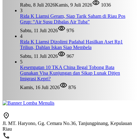
Rabu, 8 Juli 2026
Kamis, 9 Juli 2026
1036
3
Rida K Liamsi Geram, Siap Tarik Saham di Riau Pos
Grup: “Air Susu Dibalas Air Tuba”
Sabtu, 11 Juli 2026
976
4
Rida K Liamsi Dizolimi Padahal Hasilkan Aset Rp1
Triliun, Dahlan Iskan Siap Membela
Sabtu, 11 Juli 2026
967
5
Kesempatan 10 TKA China Ilegal Tobong Bata
Gunakan Visa Kunjungan dan Sikap Lunak Ditjen
Imigrasi Kepri?
Kamis, 16 Juli 2026
876
Jl. MT. Haryono, Gg. Cemara No.36, Tanjungpinang, Kepulauan
Riau