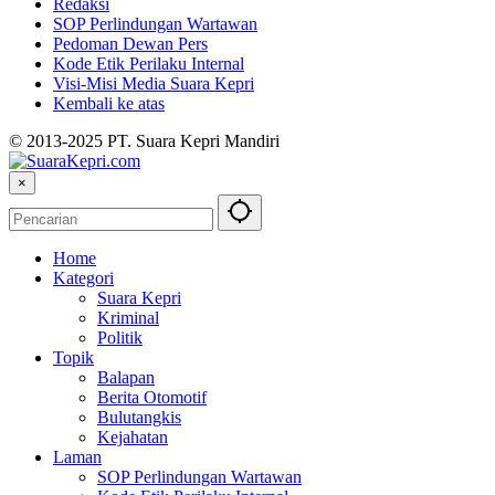
Redaksi
SOP Perlindungan Wartawan
Pedoman Dewan Pers
Kode Etik Perilaku Internal
Visi-Misi Media Suara Kepri
Kembali ke atas
© 2013-2025 PT. Suara Kepri Mandiri
×
Home
Kategori
Suara Kepri
Kriminal
Politik
Topik
Balapan
Berita Otomotif
Bulutangkis
Kejahatan
Laman
SOP Perlindungan Wartawan