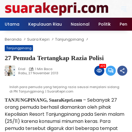
Langsung
ke
konten
Utama
Kepulauan Riau
Nasional
Politik
Pendi
Beranda
Suara Kepri
Tanjungpinang
Tanjungpinang
27 Pemuda Tertangkap Razia Polisi
426
Erial
1 Min Baca
Rabu, 27 November 2013
Inilah para pemuda yang terjaring razia seusai menjalani sidang
di PN Tanjungpinang. | SuaraKepri.com
– Sebanyak 27
TANJUNGPINANG, SuaraKepri.com
orang pemuda berhasil diamankan oleh pihak
Kepolisian Resort Tanjungpinang pada Senin malam
(25/11) karena konsumsi minuman keras. Para
pemuda tersebut digaruk dari beberapa tempat