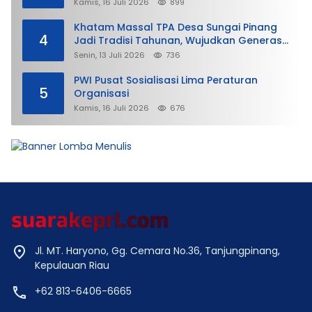
Lunak Ditjen Imigrasi Kepri?
Kamis, 16 Juli 2026
899
Khatam Massal TPA Desa Sungai Pinang
4
Jadi Tradisi Tahunan, Wujudkan Generasi
Qurani
Senin, 13 Juli 2026
736
PWI Pusat Sosialisasi Lima Peraturan
5
Organisasi
Kamis, 16 Juli 2026
676
Jl. MT. Haryono, Gg. Cemara No.36, Tanjungpinang,
Kepulauan Riau
+62 813-6406-6665