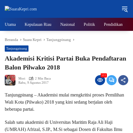
Langsung
ke
konten
Utama
Kepulauan Riau
Nasional
Politik
Pendidikan
Beranda
Suara Kepri
Tanjungpinang
Tanjungpinang
Akademisi Kritisi Partai Buka Pendaftaran
Balon Pilwako 2018
511
Mori
2 Min Baca
Rabu, 9 Agustus 2017
Tanjungpinang – Akademisi mulai mengkritisi proses Pemilihan
Wali Kota (Pilwako) 2018 yang kini sedang berjalan oleh
beberapa partai.
Salah satu akademisi di Universitas Maritim Raja Ali Haji
(UMRAH) Afrizal, S.IP., M.Si sebagai Dosen di Fakultas Ilmu