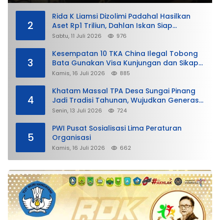
Rida K Liamsi Dizolimi Padahal Hasilkan
2
Aset Rp1 Triliun, Dahlan Iskan Siap
Membela
Sabtu, 11 Juli 2026
976
Kesempatan 10 TKA China Ilegal Tobong
3
Bata Gunakan Visa Kunjungan dan Sikap
Lunak Ditjen Imigrasi Kepri?
Kamis, 16 Juli 2026
885
Khatam Massal TPA Desa Sungai Pinang
4
Jadi Tradisi Tahunan, Wujudkan Generasi
Qurani
Senin, 13 Juli 2026
724
PWI Pusat Sosialisasi Lima Peraturan
5
Organisasi
Kamis, 16 Juli 2026
662