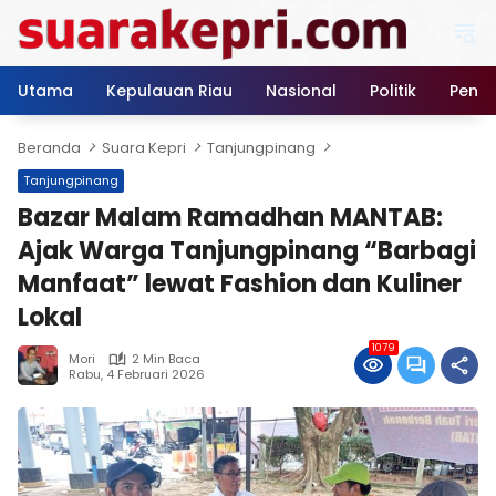
Langsung
ke
konten
Utama
Kepulauan Riau
Nasional
Politik
Pendi
Beranda
Suara Kepri
Tanjungpinang
Tanjungpinang
Bazar Malam Ramadhan MANTAB:
Ajak Warga Tanjungpinang “Barbagi
Manfaat” lewat Fashion dan Kuliner
Lokal
1079
Mori
2 Min Baca
Rabu, 4 Februari 2026