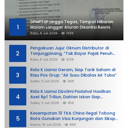
DPMPTSP Lingga Tegas, Tempat Hiburan
1
Malam Langgar Aturan Disanksi Resmi
Rabu, 8 Juli 2026
1339
Pengakuan Jujur Oknum Distributor di
2
Tanjungpinang, “Tak Bayar Pajak Penuh
demi Untung”
Rabu, 8 Juli 2026
1028
Rida K Liamsi Geram, Siap Tarik Saham di
3
Riau Pos Grup: “Air Susu Dibalas Air Tuba”
Sabtu, 11 Juli 2026
968
Rida K Liamsi Dizolimi Padahal Hasilkan
4
Aset Rp1 Triliun, Dahlan Iskan Siap
Membela
Sabtu, 11 Juli 2026
956
Kesempatan 10 TKA China Ilegal Tobong
5
Bata Gunakan Visa Kunjungan dan Sikap
Lunak Ditjen Imigrasi Kepri?
Kamis, 16 Juli 2026
865