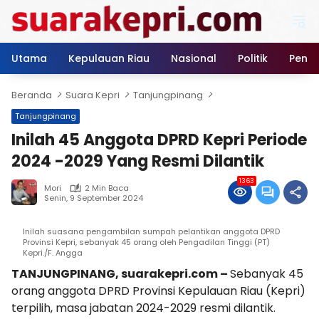
Langsung
ke
konten
Utama
Kepulauan Riau
Nasional
Politik
Pendi
Beranda
Suara Kepri
Tanjungpinang
Tanjungpinang
Inilah 45 Anggota DPRD Kepri Periode
2024 -2029 Yang Resmi Dilantik
1363
Mori
2 Min Baca
Senin, 9 September 2024
Inilah suasana pengambilan sumpah pelantikan anggota DPRD
Provinsi Kepri, sebanyak 45 orang oleh Pengadilan Tinggi (PT)
Kepri./F. Angga
TANJUNGPINANG, suarakepri.com –
Sebanyak 45
orang anggota DPRD Provinsi Kepulauan Riau (Kepri)
terpilih, masa jabatan 2024-2029 resmi dilantik.