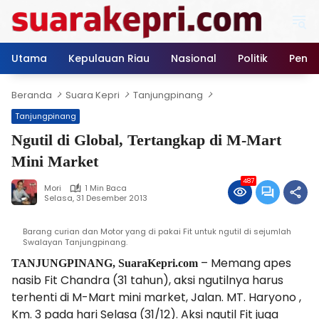
Langsung
ke
konten
Utama
Kepulauan Riau
Nasional
Politik
Pendi
Beranda
Suara Kepri
Tanjungpinang
Tanjungpinang
Ngutil di Global, Tertangkap di M-Mart
Mini Market
487
Mori
1 Min Baca
Selasa, 31 Desember 2013
Barang curian dan Motor yang di pakai Fit untuk ngutil di sejumlah
Swalayan Tanjungpinang.
– Memang apes
TANJUNGPINANG, SuaraKepri.com
nasib Fit Chandra (31 tahun), aksi ngutilnya harus
terhenti di M-Mart mini market, Jalan. MT. Haryono ,
Km. 3 pada hari Selasa (31/12). Aksi ngutil Fit juga