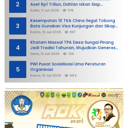
2
Aset Rp1 Triliun, Dahlan Iskan Siap
Membela
Sabtu, 11 Juli 2026
978
Kesempatan 10 TKA China Ilegal Tobong
3
Bata Gunakan Visa Kunjungan dan Sikap
Lunak Ditjen Imigrasi Kepri?
Kamis, 16 Juli 2026
887
Khatam Massal TPA Desa Sungai Pinang
4
Jadi Tradisi Tahunan, Wujudkan Generasi
Qurani
Senin, 13 Juli 2026
726
PWI Pusat Sosialisasi Lima Peraturan
5
Organisasi
Kamis, 16 Juli 2026
664