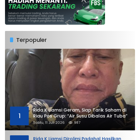
Terpopuler
Rida K Liamsi Geram, Siap Tarik Saham di
1
Riau Pos Grup: “Air Susu Dibalas Air Tuba”
Sabtu, 11 Juli 2026
987
Rida K Liamsi Dizolimi Padahal Hasilkan