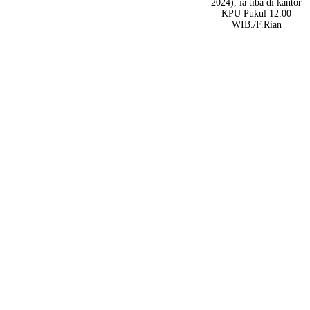
2024), ia tiba di kantor
KPU Pukul 12:00
WIB./F.Rian