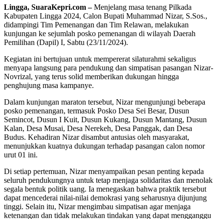
Lingga, SuaraKepri.com –
Menjelang masa tenang Pilkada
Kabupaten Lingga 2024, Calon Bupati Muhammad Nizar, S.Sos.,
didampingi Tim Pemenangan dan Tim Relawan, melakukan
kunjungan ke sejumlah posko pemenangan di wilayah Daerah
Pemilihan (Dapil) I, Sabtu (23/11/2024).
Kegiatan ini bertujuan untuk mempererat silaturahmi sekaligus
menyapa langsung para pendukung dan simpatisan pasangan Nizar-
Novrizal, yang terus solid memberikan dukungan hingga
penghujung masa kampanye.
Dalam kunjungan maraton tersebut, Nizar mengunjungi beberapa
posko pemenangan, termasuk Posko Desa Sei Besar, Dusun
Semincot, Dusun I Kuit, Dusun Kukang, Dusun Mantang, Dusun
Kalan, Desa Musai, Desa Nerekeh, Desa Panggak, dan Desa
Budus. Kehadiran Nizar disambut antusias oleh masyarakat,
menunjukkan kuatnya dukungan terhadap pasangan calon nomor
urut 01 ini.
Di setiap pertemuan, Nizar menyampaikan pesan penting kepada
seluruh pendukungnya untuk tetap menjaga solidaritas dan menolak
segala bentuk politik uang. Ia menegaskan bahwa praktik tersebut
dapat mencederai nilai-nilai demokrasi yang seharusnya dijunjung
tinggi. Selain itu, Nizar mengimbau simpatisan agar menjaga
ketenangan dan tidak melakukan tindakan yang dapat mengganggu