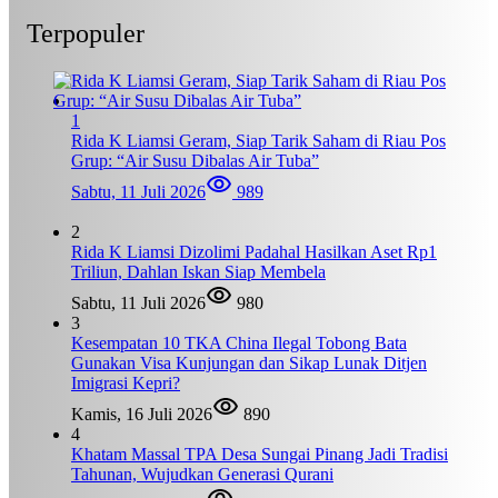
Terpopuler
1
Rida K Liamsi Geram, Siap Tarik Saham di Riau Pos
Grup: “Air Susu Dibalas Air Tuba”
Sabtu, 11 Juli 2026
989
2
Rida K Liamsi Dizolimi Padahal Hasilkan Aset Rp1
Triliun, Dahlan Iskan Siap Membela
Sabtu, 11 Juli 2026
980
3
Kesempatan 10 TKA China Ilegal Tobong Bata
Gunakan Visa Kunjungan dan Sikap Lunak Ditjen
Imigrasi Kepri?
Kamis, 16 Juli 2026
890
4
Khatam Massal TPA Desa Sungai Pinang Jadi Tradisi
Tahunan, Wujudkan Generasi Qurani