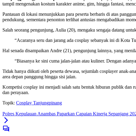
tampil mengenakan kostum karakter anime, gim, hingga fantasi, menci
Pantauan di lokasi menunjukkan para peserta berbaris di atas panggu
pendukung, sementara penonton terlihat antusias mengabadikan mom
Salah seorang pengunjung, Aulia (20), mengaku sengaja datang untuk
“Acaranya seru dan jarang ada cosplay sebanyak ini di Kota Tua
Hal senada disampaikan Andre (21), pengunjung lainnya, yang menila
“Biasanya ke sini cuma jalan-jalan atau kuliner. Dengan adanya
Tidak hanya diikuti oleh peserta dewasa, sejumlah cosplayer anak-an
area depan panggung hingga sisi jalan.
Kompetisi cosplay ini menjadi salah satu bentuk hiburan publik dan 
dan perayaan.
Topik:
Cosplay Tanjungpinang
Polres Kepulauan Anambas Paparkan Capaian Kinerja Sepanjang 202