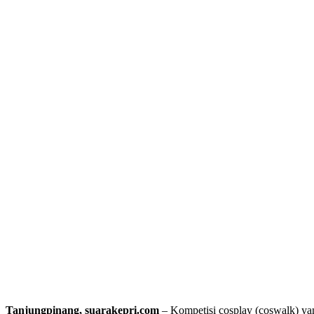
Tanjungpinang, suarakepri.com
– Kompetisi cosplay (coswalk) ya