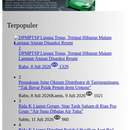
Terpopuler
1
DPMPTSP Lingga Tegas, Tempat Hiburan Malam
Langgar Aturan Disanksi Resmi
Rabu, 8 Juli 2026
1329
2
Pengakuan Jujur Oknum Distributor di Tanjungpinang,
“Tak Bayar Pajak Penuh demi Untung”
Rabu, 8 Juli 2026
Kamis, 9 Juli 2026
1021
3
Rida K Liamsi Geram, Siap Tarik Saham di Riau Pos
Grup: “Air Susu Dibalas Air Tuba”
Sabtu, 11 Juli 2026
960
4
Rida K Liamsi Dizolimi Padahal Hasilkan Aset Rp1