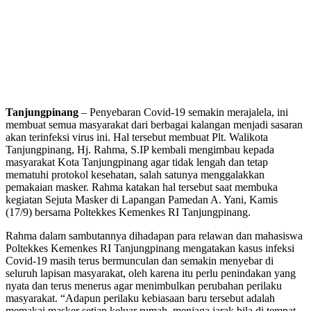
Tanjungpinang
– Penyebaran Covid-19 semakin merajalela, ini
membuat semua masyarakat dari berbagai kalangan menjadi sasaran
akan terinfeksi virus ini. Hal tersebut membuat Plt. Walikota
Tanjungpinang, Hj. Rahma, S.IP kembali mengimbau kepada
masyarakat Kota Tanjungpinang agar tidak lengah dan tetap
mematuhi protokol kesehatan, salah satunya menggalakkan
pemakaian masker. Rahma katakan hal tersebut saat membuka
kegiatan Sejuta Masker di Lapangan Pamedan A. Yani, Kamis
(17/9) bersama Poltekkes Kemenkes RI Tanjungpinang.
Rahma dalam sambutannya dihadapan para relawan dan mahasiswa
Poltekkes Kemenkes RI Tanjungpinang mengatakan kasus infeksi
Covid-19 masih terus bermunculan dan semakin menyebar di
seluruh lapisan masyarakat, oleh karena itu perlu penindakan yang
nyata dan terus menerus agar menimbulkan perubahan perilaku
masyarakat. “Adapun perilaku kebiasaan baru tersebut adalah
memakai masker setiap keluar rumah, menjaga jarak bila di tempat