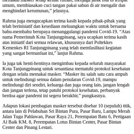
umum, membiasakan cuci tangan pakai sabun di air mengalir dan
menghindari kerumunan,” jelasnya.
Rahma juga mengucapkan terima kasih kepada pihak-pihak yang
telah berinisiatif dan kesediaan meluangkan waktu untuk bersama
bahu-membahu berupaya menanggulangi pandemi Covid-19. “Atas
nama Pemerintah Kota Tanjungpinang, saya ucapkan terima kasih
atas inisiatif dari semua relawan, khususnya dari Poltekkes
Kemenkes RI Tanjungpinang yang telah memfasilitasi kegiatan
yang sangat bermanfaat ini,” lanjut Rahma.
Ia juga tak henti-hentinya mengimbau kepada seluruh masyarakat
Kota Tanjungpinang untuk senantiasa mematuhi protokol kesehatan
dengan selalu memakai masker. “Masker itu salah satu cara ampuh
untuk melindungi semua dalam penularan Covid-19, mampu
melindungi diri sendiri, keluarga dan juga orang lain, jangan lengah
dan jangan terlena, tetap patuhi protokol kesehatan, perbanyak
berdoa agar pandemi ini segera berakhir,” pungkasnya.
Adapun lokasi pembagian masker tersebut disebar 10 (sepuluh) titik,
antara lain di Pelabuhan Sri Bintan Pura, Pasar Baru, Lampu Merah
Jalan Tugu Pahlawan, Pasar Raya 21, Perempatan Batu 6, Pertigaan
Al Baik KM. 8, Perempatan Lotus Bintan Center, Pasar Bintan
Center dan Pinang Lestari.