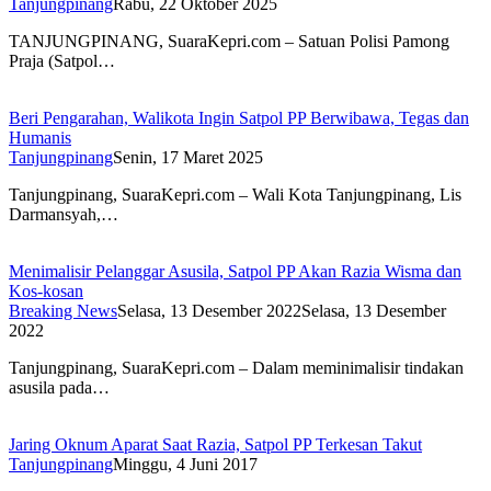
Tanjungpinang
Rabu, 22 Oktober 2025
TANJUNGPINANG, SuaraKepri.com – Satuan Polisi Pamong
Praja (Satpol…
Beri Pengarahan, Walikota Ingin Satpol PP Berwibawa, Tegas dan
Humanis
Tanjungpinang
Senin, 17 Maret 2025
Tanjungpinang, SuaraKepri.com – Wali Kota Tanjungpinang, Lis
Darmansyah,…
Menimalisir Pelanggar Asusila, Satpol PP Akan Razia Wisma dan
Kos-kosan
Breaking News
Selasa, 13 Desember 2022
Selasa, 13 Desember
2022
Tanjungpinang, SuaraKepri.com – Dalam meminimalisir tindakan
asusila pada…
Jaring Oknum Aparat Saat Razia, Satpol PP Terkesan Takut
Tanjungpinang
Minggu, 4 Juni 2017