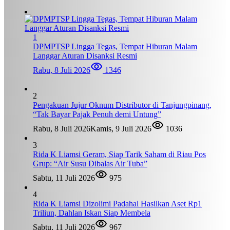
1
DPMPTSP Lingga Tegas, Tempat Hiburan Malam
Langgar Aturan Disanksi Resmi
Rabu, 8 Juli 2026
1346
2
Pengakuan Jujur Oknum Distributor di Tanjungpinang,
“Tak Bayar Pajak Penuh demi Untung”
Rabu, 8 Juli 2026
Kamis, 9 Juli 2026
1036
3
Rida K Liamsi Geram, Siap Tarik Saham di Riau Pos
Grup: “Air Susu Dibalas Air Tuba”
Sabtu, 11 Juli 2026
975
4
Rida K Liamsi Dizolimi Padahal Hasilkan Aset Rp1
Triliun, Dahlan Iskan Siap Membela
Sabtu, 11 Juli 2026
967