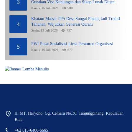
3
Gunakan Visa Kunjungan dan Sikap Lunak Ditjen
Imigrasi Kepri?
Kamis, 16 Juli 2026
900
Khatam Massal TPA Desa Sungai Pinang Jadi Tradisi
4
Tahunan, Wujudkan Generasi Qurani
Senin, 13 Juli 2026
737
PWI Pusat Sosialisasi Lima Peraturan Organisasi
5
Kamis, 16 Juli 2026
677
Jl. MT. Haryono, Gg. Cemara No.36, Tanjungpinang, Kepulauan
Riau
+62 813-6406-6665