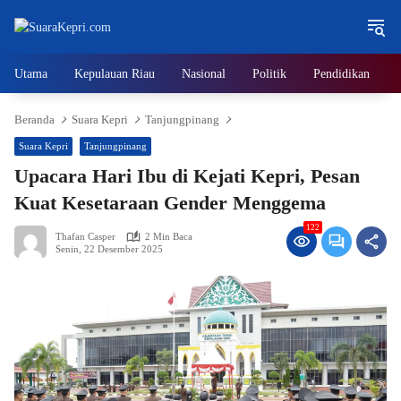
Langsung
ke
konten
Utama
Kepulauan Riau
Nasional
Politik
Pendidikan
Beranda
Suara Kepri
Tanjungpinang
Suara Kepri
Tanjungpinang
Upacara Hari Ibu di Kejati Kepri, Pesan
Kuat Kesetaraan Gender Menggema
122
Thafan Casper
2 Min Baca
Senin, 22 Desember 2025