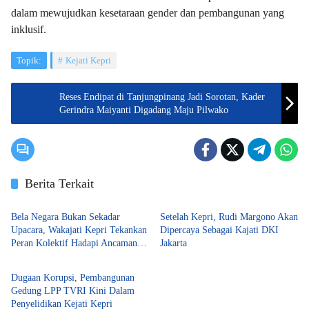
dalam mewujudkan kesetaraan gender dan pembangunan yang
inklusif.
Topik:
Kejati Kepri
Reses Endipat di Tanjungpinang Jadi Sorotan, Kader
Gerindra Maiyanti Digadang Maju Pilwako
Berita Terkait
Suara Kepri
Tanjungpinang
Bela Negara Bukan Sekadar
Setelah Kepri, Rudi Margono Akan
Upacara, Wakajati Kepri Tekankan
Dipercaya Sebagai Kajati DKI
Peran Kolektif Hadapi Ancaman
Jakarta
Tanjungpinang
Zaman
Dugaan Korupsi, Pembangunan
Gedung LPP TVRI Kini Dalam
Penyelidikan Kejati Kepri