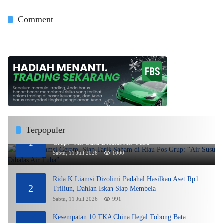
Comment
Terpopuler
Rida K Liamsi Geram, Siap Tarik Saham di Riau Pos
1
Grup: “Air Susu Dibalas Air Tuba”
Sabtu, 11 Juli 2026
1000
Rida K Liamsi Dizolimi Padahal Hasilkan Aset Rp1
2
Triliun, Dahlan Iskan Siap Membela
Sabtu, 11 Juli 2026
991
Kesempatan 10 TKA China Ilegal Tobong Bata