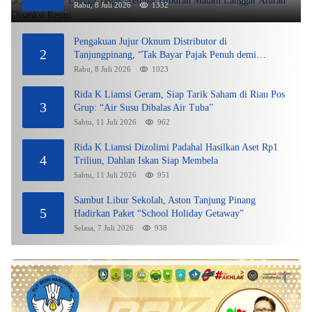
Rabu, 8 Juli 2026
1332
Pengakuan Jujur Oknum Distributor di
2
Tanjungpinang, “Tak Bayar Pajak Penuh demi
Untung”
Rabu, 8 Juli 2026
1023
Rida K Liamsi Geram, Siap Tarik Saham di Riau Pos
3
Grup: “Air Susu Dibalas Air Tuba”
Sabtu, 11 Juli 2026
962
Rida K Liamsi Dizolimi Padahal Hasilkan Aset Rp1
4
Triliun, Dahlan Iskan Siap Membela
Sabtu, 11 Juli 2026
951
Sambut Libur Sekolah, Aston Tanjung Pinang
5
Hadirkan Paket “School Holiday Getaway”
Selasa, 7 Juli 2026
938