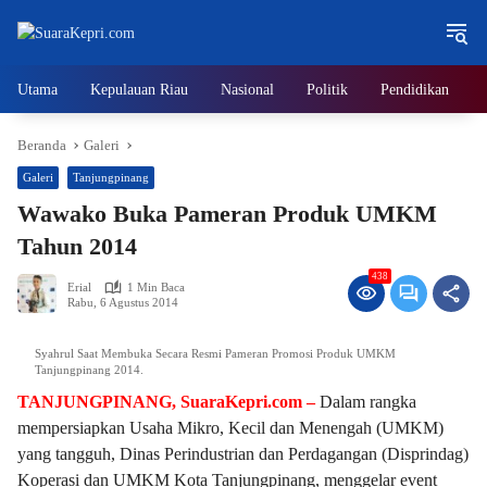
Langsung
ke
konten
Utama
Kepulauan Riau
Nasional
Politik
Pendidikan
Beranda
Galeri
Galeri
Tanjungpinang
Wawako Buka Pameran Produk UMKM
Tahun 2014
438
Erial
1 Min Baca
Rabu, 6 Agustus 2014
Syahrul Saat Membuka Secara Resmi Pameran Promosi Produk UMKM
Tanjungpinang 2014.
TANJUNGPINANG, SuaraKepri.com –
Dalam rangka
mempersiapkan Usaha Mikro, Kecil dan Menengah (UMKM)
yang tangguh, Dinas Perindustrian dan Perdagangan (Disprindag)
Koperasi dan UMKM Kota Tanjungpinang, menggelar event