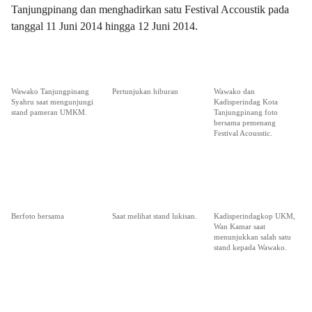
Tanjungpinang dan menghadirkan satu Festival Accoustik pada
tanggal 11 Juni 2014 hingga 12 Juni 2014.
Wawako Tanjungpinang
Pertunjukan hiburan
Wawako dan
Syahru saat mengunjungi
Kadisperindag Kota
stand pameran UMKM.
Tanjungpinang foto
bersama pemenang
Festival Acousstic.
Berfoto bersama
Saat melihat stand lukisan.
Kadisperindagkop UKM,
Wan Kamar saat
menunjukkan salah satu
stand kepada Wawako.