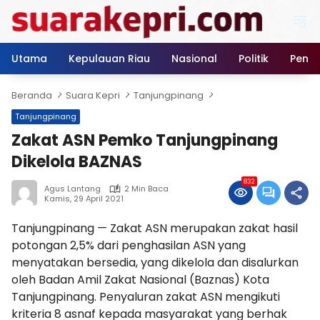
Langsung
ke
konten
Utama
Kepulauan Riau
Nasional
Politik
Pendi
Beranda
Suara Kepri
Tanjungpinang
Tanjungpinang
Zakat ASN Pemko Tanjungpinang
Dikelola BAZNAS
832
Agus Lantang
2 Min Baca
Kamis, 29 April 2021
Tanjungpinang — Zakat ASN merupakan zakat hasil
potongan 2,5% dari penghasilan ASN yang
menyatakan bersedia, yang dikelola dan disalurkan
oleh Badan Amil Zakat Nasional (Baznas) Kota
Tanjungpinang. Penyaluran zakat ASN mengikuti
kriteria 8 asnaf kepada masyarakat yang berhak