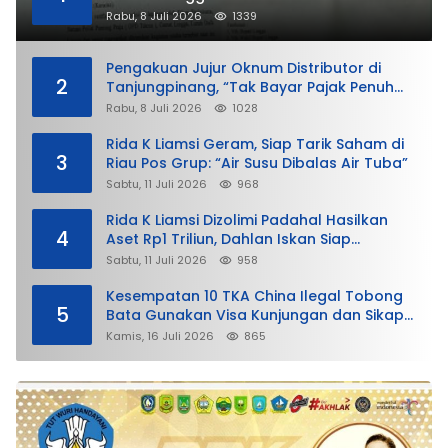
Rabu, 8 Juli 2026
1339
Pengakuan Jujur Oknum Distributor di
2
Tanjungpinang, “Tak Bayar Pajak Penuh
demi Untung”
Rabu, 8 Juli 2026
1028
Rida K Liamsi Geram, Siap Tarik Saham di
3
Riau Pos Grup: “Air Susu Dibalas Air Tuba”
Sabtu, 11 Juli 2026
968
Rida K Liamsi Dizolimi Padahal Hasilkan
4
Aset Rp1 Triliun, Dahlan Iskan Siap
Membela
Sabtu, 11 Juli 2026
958
Kesempatan 10 TKA China Ilegal Tobong
5
Bata Gunakan Visa Kunjungan dan Sikap
Lunak Ditjen Imigrasi Kepri?
Kamis, 16 Juli 2026
865