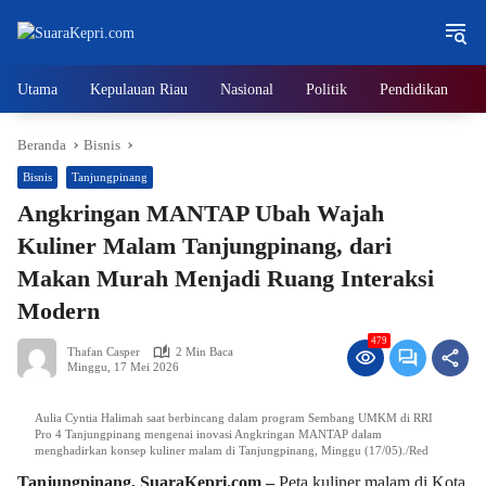
Langsung
ke
konten
Utama
Kepulauan Riau
Nasional
Politik
Pendidikan
Beranda
Bisnis
Bisnis
Tanjungpinang
Angkringan MANTAP Ubah Wajah
Kuliner Malam Tanjungpinang, dari
Makan Murah Menjadi Ruang Interaksi
Modern
479
Thafan Casper
2 Min Baca
Minggu, 17 Mei 2026
Aulia Cyntia Halimah saat berbincang dalam program Sembang UMKM di RRI
Pro 4 Tanjungpinang mengenai inovasi Angkringan MANTAP dalam
menghadirkan konsep kuliner malam di Tanjungpinang, Minggu (17/05)./Red
Tanjungpinang, SuaraKepri.com –
Peta kuliner malam di Kota