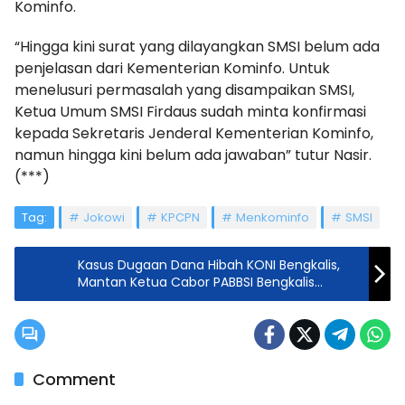
Kominfo.
“Hingga kini surat yang dilayangkan SMSI belum ada
penjelasan dari Kementerian Kominfo. Untuk
menelusuri permasalah yang disampaikan SMSI,
Ketua Umum SMSI Firdaus sudah minta konfirmasi
kepada Sekretaris Jenderal Kementerian Kominfo,
namun hingga kini belum ada jawaban” tutur Nasir.
(***)
Tag:
Jokowi
KPCPN
Menkominfo
SMSI
Kasus Dugaan Dana Hibah KONI Bengkalis,
Mantan Ketua Cabor PABBSI Bengkalis
Ditetapkan Sebagai Tersangka
Comment