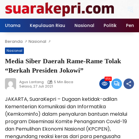
Langsung
ke
konten
Utama
Kepulauan Riau
Nasional
Politik
Pendi
Beranda
Nasional
Nasional
Media Siber Daerah Rame-Rame Tolak
“Berkah Presiden Jokowi”
856
Agus Lantang
5 Min Baca
Selasa, 27 Juli 2021
JAKARTA, SuaraKepri – Dugaan ketidak-adilan
Kementerian Komunikasi dan Informatika
(Kemkominfo) dalam penyaluran bantuan melalui
program Diseminasi Komite Penanganan Covid-19
dan Pemulihan Ekonomi Nasional (KPCPEN),
mengundang reaksi keras dari para pengusaha