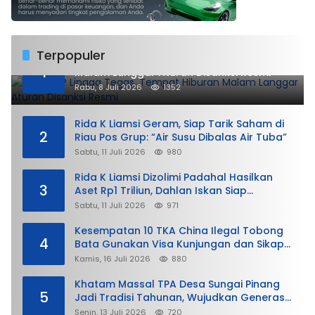
Terpopuler
DPMPTSP Lingga Tegas, Tempat Hiburan
1
Malam Langgar Aturan Disanksi Resmi
Rabu, 8 Juli 2026
1352
Rida K Liamsi Geram, Siap Tarik Saham di
2
Riau Pos Grup: “Air Susu Dibalas Air Tuba”
Sabtu, 11 Juli 2026
980
Rida K Liamsi Dizolimi Padahal Hasilkan
3
Aset Rp1 Triliun, Dahlan Iskan Siap
Membela
Sabtu, 11 Juli 2026
971
Kesempatan 10 TKA China Ilegal Tobong
4
Bata Gunakan Visa Kunjungan dan Sikap
Lunak Ditjen Imigrasi Kepri?
Kamis, 16 Juli 2026
880
Khatam Massal TPA Desa Sungai Pinang
5
Jadi Tradisi Tahunan, Wujudkan Generasi
Qurani
Senin, 13 Juli 2026
720