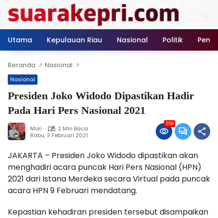
Langsung
ke
konten
Utama
Kepulauan Riau
Nasional
Politik
Pendi
Beranda
Nasional
Nasional
Presiden Joko Widodo Dipastikan Hadir
Pada Hari Pers Nasional 2021
558
Mori
2 Min Baca
Rabu, 3 Februari 2021
JAKARTA – Presiden Joko Widodo dipastikan akan
menghadiri acara puncak Hari Pers Nasional (HPN)
2021 dari Istana Merdeka secara Virtual pada puncak
acara HPN 9 Februari mendatang.
Kepastian kehadiran presiden tersebut disampaikan