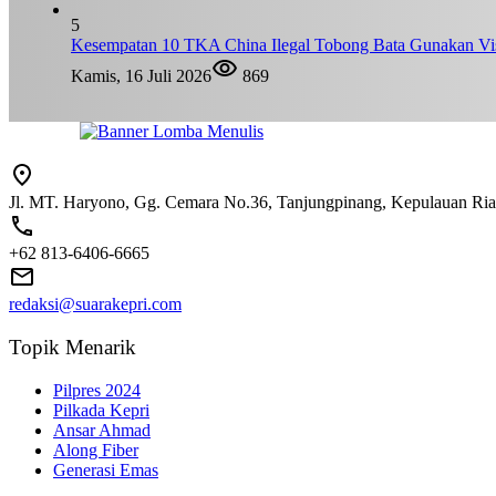
5
Kesempatan 10 TKA China Ilegal Tobong Bata Gunakan Vis
Kamis, 16 Juli 2026
869
Jl. MT. Haryono, Gg. Cemara No.36, Tanjungpinang, Kepulauan Ri
+62 813-6406-6665
redaksi@suarakepri.com
Topik Menarik
Pilpres 2024
Pilkada Kepri
Ansar Ahmad
Along Fiber
Generasi Emas