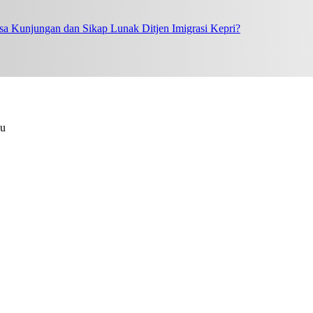
a Kunjungan dan Sikap Lunak Ditjen Imigrasi Kepri?
au