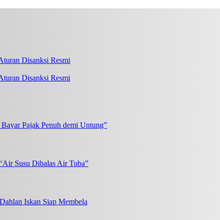
turan Disanksi Resmi
k Bayar Pajak Penuh demi Untung”
“Air Susu Dibalas Air Tuba”
, Dahlan Iskan Siap Membela