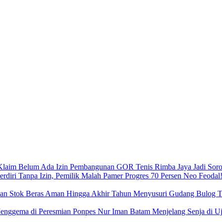
Pembangunan GOR Tenis Rimba Jaya Jadi Sorot
Neo Feodal!
Menyusuri Gudang Bulog Ta
Menjelang Senja di 