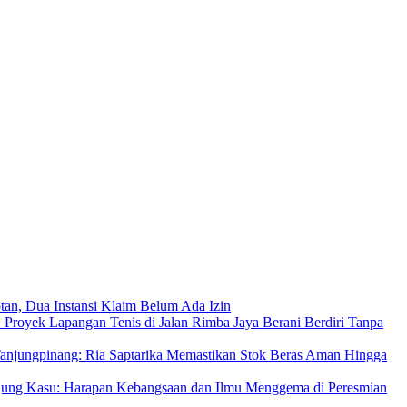
an, Dua Instansi Klaim Belum Ada Izin
 Proyek Lapangan Tenis di Jalan Rimba Jaya Berani Berdiri Tanpa
njungpinang: Ria Saptarika Memastikan Stok Beras Aman Hingga
Ujung Kasu: Harapan Kebangsaan dan Ilmu Menggema di Peresmian