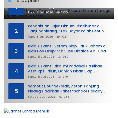
Terpopuler
DPMPTSP Lingga Tegas, Tempat Hiburan
1
Malam Langgar Aturan Disanksi Resmi
Rabu, 8 Juli 2026
1330
Pengakuan Jujur Oknum Distributor di
2
Tanjungpinang, “Tak Bayar Pajak Penuh
demi Untung”
Rabu, 8 Juli 2026
1021
Rida K Liamsi Geram, Siap Tarik Saham di
3
Riau Pos Grup: “Air Susu Dibalas Air Tuba”
Sabtu, 11 Juli 2026
960
Rida K Liamsi Dizolimi Padahal Hasilkan
4
Aset Rp1 Triliun, Dahlan Iskan Siap
Membela
Sabtu, 11 Juli 2026
949
Sambut Libur Sekolah, Aston Tanjung
5
Pinang Hadirkan Paket “School Holiday
Getaway”
Selasa, 7 Juli 2026
936