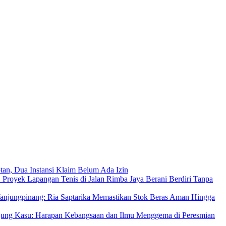
an, Dua Instansi Klaim Belum Ada Izin
 Proyek Lapangan Tenis di Jalan Rimba Jaya Berani Berdiri Tanpa
njungpinang: Ria Saptarika Memastikan Stok Beras Aman Hingga
Ujung Kasu: Harapan Kebangsaan dan Ilmu Menggema di Peresmian