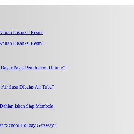
turan Disanksi Resmi
k Bayar Pajak Penuh demi Untung”
“Air Susu Dibalas Air Tuba”
, Dahlan Iskan Siap Membela
et “School Holiday Getaway”