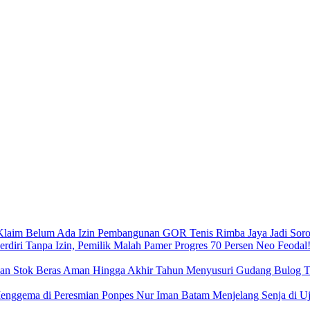
Pembangunan GOR Tenis Rimba Jaya Jadi Sorot
Neo Feodal!
Menyusuri Gudang Bulog Ta
Menjelang Senja di 