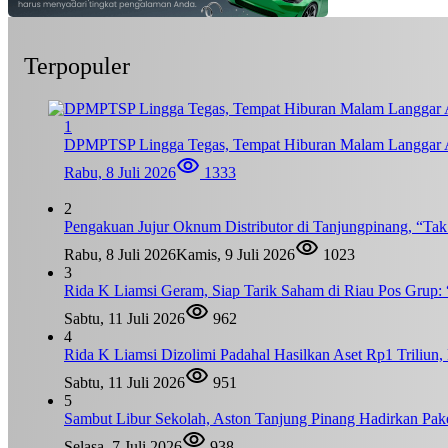
Terpopuler
1
DPMPTSP Lingga Tegas, Tempat Hiburan Malam Langgar A
Rabu, 8 Juli 2026
1333
2
Pengakuan Jujur Oknum Distributor di Tanjungpinang, “Ta
Rabu, 8 Juli 2026
Kamis, 9 Juli 2026
1023
3
Rida K Liamsi Geram, Siap Tarik Saham di Riau Pos Grup: 
Sabtu, 11 Juli 2026
962
4
Rida K Liamsi Dizolimi Padahal Hasilkan Aset Rp1 Triliun
Sabtu, 11 Juli 2026
951
5
Sambut Libur Sekolah, Aston Tanjung Pinang Hadirkan Pak
Selasa, 7 Juli 2026
938