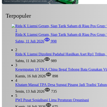
Terpopuler
1
Rida K Liamsi Geram, Siap Tarik Saham di Riau Pos Grup: 
Sabtu, 11 Juli 2026
998
2
Rida K Liamsi Dizolimi Padahal Hasilkan Aset Rp1 Triliun
Sabtu, 11 Juli 2026
989
3
Kesempatan 10 TKA China Ilegal Tobong Bata Gunakan Vis
Kamis, 16 Juli 2026
898
4
Khatam Massal TPA Desa Sungai Pinang Jadi Tradisi Tahun
Senin, 13 Juli 2026
735
5
PWI Pusat Sosialisasi Lima Peraturan Organisasi
Kamis, 16 Juli 2026
675