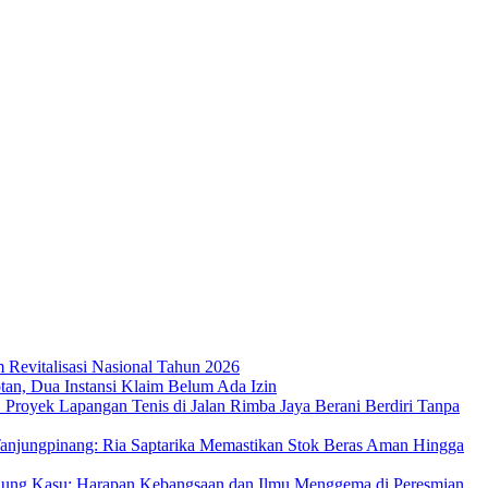
m Revitalisasi Nasional Tahun 2026
an, Dua Instansi Klaim Belum Ada Izin
 Proyek Lapangan Tenis di Jalan Rimba Jaya Berani Berdiri Tanpa
njungpinang: Ria Saptarika Memastikan Stok Beras Aman Hingga
Ujung Kasu: Harapan Kebangsaan dan Ilmu Menggema di Peresmian