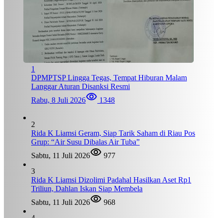
1
DPMPTSP Lingga Tegas, Tempat Hiburan Malam
Langgar Aturan Disanksi Resmi
Rabu, 8 Juli 2026
1348
2
Rida K Liamsi Geram, Siap Tarik Saham di Riau Pos
Grup: “Air Susu Dibalas Air Tuba”
Sabtu, 11 Juli 2026
977
3
Rida K Liamsi Dizolimi Padahal Hasilkan Aset Rp1
Triliun, Dahlan Iskan Siap Membela
Sabtu, 11 Juli 2026
968
4