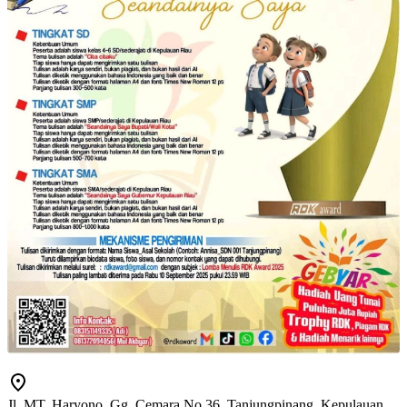
Jl. MT. Haryono, Gg. Cemara No.36, Tanjungpinang, Kepulauan