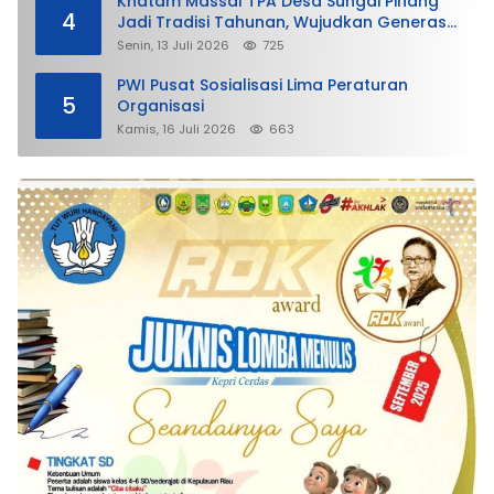
Khatam Massal TPA Desa Sungai Pinang
4
Jadi Tradisi Tahunan, Wujudkan Generasi
Qurani
Senin, 13 Juli 2026
725
PWI Pusat Sosialisasi Lima Peraturan
5
Organisasi
Kamis, 16 Juli 2026
663