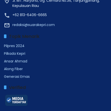
Jl. MT. Haryono, Gg. Cemara No.36, Tanjungpinang,
Kepulauan Riau
+62 813-6406-6665
redaksi@suarakepri.com
Topik Menarik
Pilpres 2024
Pilkada Kepri
Ansar Ahmad
Along Fiber
Generasi Emas
Verified