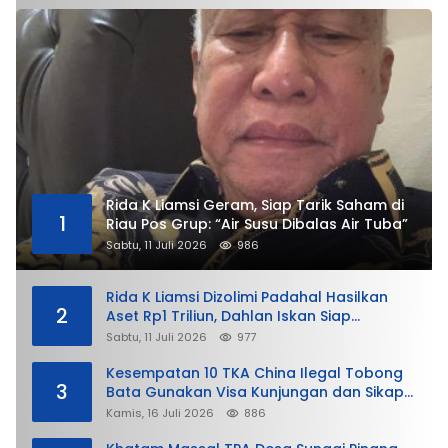
Rida K Liamsi Geram, Siap Tarik Saham di
1
Riau Pos Grup: “Air Susu Dibalas Air Tuba”
Sabtu, 11 Juli 2026
986
Rida K Liamsi Dizolimi Padahal Hasilkan
2
Aset Rp1 Triliun, Dahlan Iskan Siap
Membela
Sabtu, 11 Juli 2026
977
Kesempatan 10 TKA China Ilegal Tobong
3
Bata Gunakan Visa Kunjungan dan Sikap
Lunak Ditjen Imigrasi Kepri?
Kamis, 16 Juli 2026
886