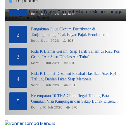
Terpopuler
DPMPTSP Lingga Tegas, Tempat Hiburan Malam
1
Langgar Aturan Disanksi Resmi
Rabu, 8 Juli 2026
1342
Pengakuan Jujur Oknum Distributor di
2
Tanjungpinang, “Tak Bayar Pajak Penuh demi
Untung”
Rabu, 8 Juli 2026
1031
Rida K Liamsi Geram, Siap Tarik Saham di Riau Pos
3
Grup: “Air Susu Dibalas Air Tuba”
Sabtu, 11 Juli 2026
970
Rida K Liamsi Dizolimi Padahal Hasilkan Aset Rp1
4
Triliun, Dahlan Iskan Siap Membela
Sabtu, 11 Juli 2026
961
Kesempatan 10 TKA China Ilegal Tobong Bata
5
Gunakan Visa Kunjungan dan Sikap Lunak Ditjen
Imigrasi Kepri?
Kamis, 16 Juli 2026
870