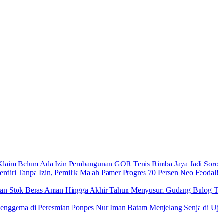
Pembangunan GOR Tenis Rimba Jaya Jadi Sorot
Neo Feodal!
Menyusuri Gudang Bulog Ta
Menjelang Senja di 