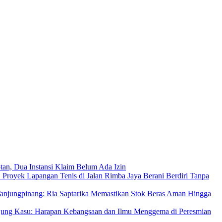
an, Dua Instansi Klaim Belum Ada Izin
 Proyek Lapangan Tenis di Jalan Rimba Jaya Berani Berdiri Tanpa
njungpinang: Ria Saptarika Memastikan Stok Beras Aman Hingga
Ujung Kasu: Harapan Kebangsaan dan Ilmu Menggema di Peresmian