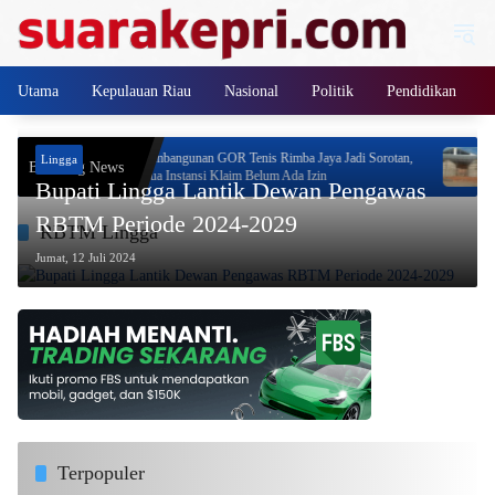
Langsung
ke
konten
Utama
Kepulauan Riau
Nasional
Politik
Pendidikan
 Program
Pembangunan GOR Tenis Rimba Jaya Jadi Sorotan,
Neo
Lingga
Breaking News
Dua Instansi Klaim Belum Ada Izin
Jay
Bupati Lingga Lantik Dewan Pengawas
Pro
RBTM Periode 2024-2029
RBTM Lingga
Jumat, 12 Juli 2024
Terpopuler
Rida K Liamsi Geram, Siap Tarik Saham di Riau Pos