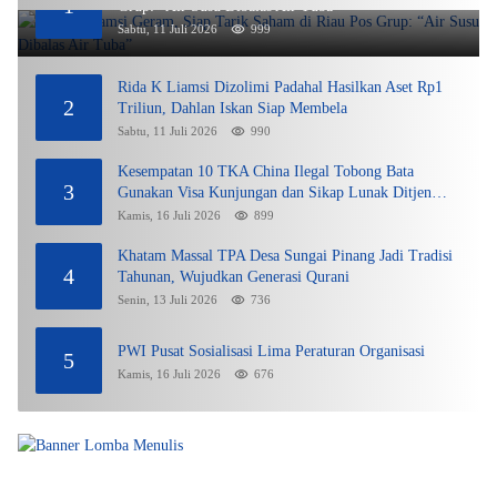
1
Grup: “Air Susu Dibalas Air Tuba”
Sabtu, 11 Juli 2026
999
Rida K Liamsi Dizolimi Padahal Hasilkan Aset Rp1
2
Triliun, Dahlan Iskan Siap Membela
Sabtu, 11 Juli 2026
990
Kesempatan 10 TKA China Ilegal Tobong Bata
3
Gunakan Visa Kunjungan dan Sikap Lunak Ditjen
Imigrasi Kepri?
Kamis, 16 Juli 2026
899
Khatam Massal TPA Desa Sungai Pinang Jadi Tradisi
4
Tahunan, Wujudkan Generasi Qurani
Senin, 13 Juli 2026
736
PWI Pusat Sosialisasi Lima Peraturan Organisasi
5
Kamis, 16 Juli 2026
676