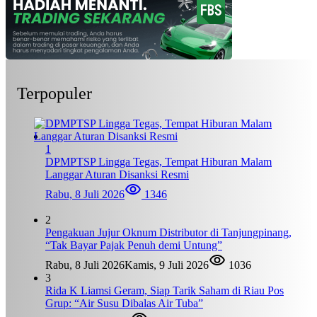
Terpopuler
1
DPMPTSP Lingga Tegas, Tempat Hiburan Malam
Langgar Aturan Disanksi Resmi
Rabu, 8 Juli 2026
1346
2
Pengakuan Jujur Oknum Distributor di Tanjungpinang,
“Tak Bayar Pajak Penuh demi Untung”
Rabu, 8 Juli 2026
Kamis, 9 Juli 2026
1036
3
Rida K Liamsi Geram, Siap Tarik Saham di Riau Pos
Grup: “Air Susu Dibalas Air Tuba”