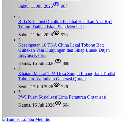
Sabtu, 11 Juli 2026
987
2
Rida K Liamsi Dizolimi Padahal Hasilkan Aset Rp1
Triliun, Dahlan Iskan Siap Membela
Sabtu, 11 Juli 2026
978
3
Kesempatan 10 TKA China Ilegal Tobong Bata
Gunakan Visa Kunjungan dan Sikap Lunak Ditjen
Imigrasi Kepri?
Kamis, 16 Juli 2026
888
4
Khatam Massal TPA Desa Sungai Pinang Jadi Tradisi
Tahunan, Wujudkan Generasi Qurani
Senin, 13 Juli 2026
726
5
PWI Pusat Sosialisasi Lima Peraturan Organisasi
Kamis, 16 Juli 2026
664