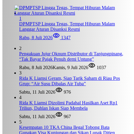
1
DPMPTSP Lingga Tegas, Tempat Hiburan Malam
Langgar Aturan Disanksi Resmi
Rabu, 8 Juli 2026
1347
2
Pengakuan Jujur Oknum Distributor di Tanjungpinang,
“Tak Bayar Pajak Penuh demi Untung”
Rabu, 8 Juli 2026
Kamis, 9 Juli 2026
1037
3
Rida K Liamsi Geram, Siap Tarik Saham di Riau Pos
Grup: “Air Susu Dibalas Air Tuba”
Sabtu, 11 Juli 2026
976
4
Rida K Liamsi Dizolimi Padahal Hasilkan Aset Rp1
Triliun, Dahlan Iskan Siap Membela
Sabtu, 11 Juli 2026
967
5
Kesempatan 10 TKA China Ilegal Tobong Bata
Gunakan Visa Kunjungan dan Sikap Lunak Ditjen