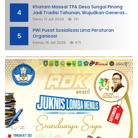
Khatam Massal TPA Desa Sungai Pinang
4
Jadi Tradisi Tahunan, Wujudkan Generasi
Qurani
Senin, 13 Juli 2026
731
PWI Pusat Sosialisasi Lima Peraturan
5
Organisasi
Kamis, 16 Juli 2026
671