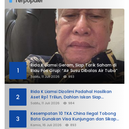
Terpopuler
Rida K Liamsi Geram, Siap Tarik Saham di
1
Riau Pos Grup: “Air Susu Dibalas Air Tuba”
Sabtu, 11 Juli 2026
993
Rida K Liamsi Dizolimi Padahal Hasilkan
2
Aset Rp1 Triliun, Dahlan Iskan Siap
Membela
Sabtu, 11 Juli 2026
984
Kesempatan 10 TKA China Ilegal Tobong
3
Bata Gunakan Visa Kunjungan dan Sikap
Lunak Ditjen Imigrasi Kepri?
Kamis, 16 Juli 2026
893