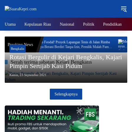
Langsung
ke
konten
Utama
Kepulauan Riau
Nasional
Politik
Pendidikan
orotan,
Neo Feodal! Proyek Lapangan Tenis di Jalan Rimba
Men
Breaking News
Jaya Berani Berdiri Tanpa Izin, Pemilik Malah Pamer
Sap
Bengkalis
Progres 70 Persen
Akh
Rotasi Bergulir di Kejari Bengkalis, Kajari
Serah terima jabatan Kejari Bengkalis
Pimpin Sertijab Kasi Pidum
Kamis, 23 September 2021
Selengkapnya