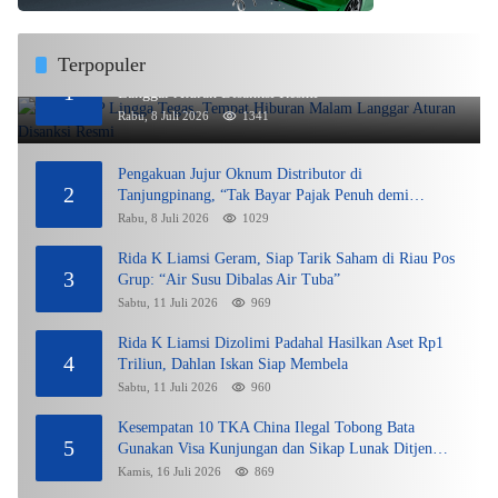
Terpopuler
DPMPTSP Lingga Tegas, Tempat Hiburan Malam
1
Langgar Aturan Disanksi Resmi
Rabu, 8 Juli 2026
1341
Pengakuan Jujur Oknum Distributor di
2
Tanjungpinang, “Tak Bayar Pajak Penuh demi
Untung”
Rabu, 8 Juli 2026
1029
Rida K Liamsi Geram, Siap Tarik Saham di Riau Pos
3
Grup: “Air Susu Dibalas Air Tuba”
Sabtu, 11 Juli 2026
969
Rida K Liamsi Dizolimi Padahal Hasilkan Aset Rp1
4
Triliun, Dahlan Iskan Siap Membela
Sabtu, 11 Juli 2026
960
Kesempatan 10 TKA China Ilegal Tobong Bata
5
Gunakan Visa Kunjungan dan Sikap Lunak Ditjen
Imigrasi Kepri?
Kamis, 16 Juli 2026
869