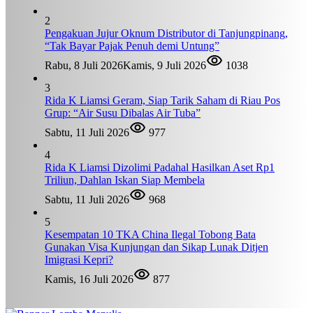
2
Pengakuan Jujur Oknum Distributor di Tanjungpinang,
“Tak Bayar Pajak Penuh demi Untung”
Rabu, 8 Juli 2026
Kamis, 9 Juli 2026
1038
3
Rida K Liamsi Geram, Siap Tarik Saham di Riau Pos
Grup: “Air Susu Dibalas Air Tuba”
Sabtu, 11 Juli 2026
977
4
Rida K Liamsi Dizolimi Padahal Hasilkan Aset Rp1
Triliun, Dahlan Iskan Siap Membela
Sabtu, 11 Juli 2026
968
5
Kesempatan 10 TKA China Ilegal Tobong Bata
Gunakan Visa Kunjungan dan Sikap Lunak Ditjen
Imigrasi Kepri?
Kamis, 16 Juli 2026
877