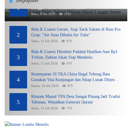
Terpopuler
DPMPTSP Lingga Tegas, Tempat Hiburan Malam
1
Langgar Aturan Disanksi Resmi
Rabu, 8 Juli 2026
1351
Rida K Liamsi Geram, Siap Tarik Saham di Riau Pos
2
Grup: “Air Susu Dibalas Air Tuba”
Sabtu, 11 Juli 2026
979
Rida K Liamsi Dizolimi Padahal Hasilkan Aset Rp1
3
Triliun, Dahlan Iskan Siap Membela
Sabtu, 11 Juli 2026
970
Kesempatan 10 TKA China Ilegal Tobong Bata
4
Gunakan Visa Kunjungan dan Sikap Lunak Ditjen
Imigrasi Kepri?
Kamis, 16 Juli 2026
879
Khatam Massal TPA Desa Sungai Pinang Jadi Tradisi
5
Tahunan, Wujudkan Generasi Qurani
Senin, 13 Juli 2026
719