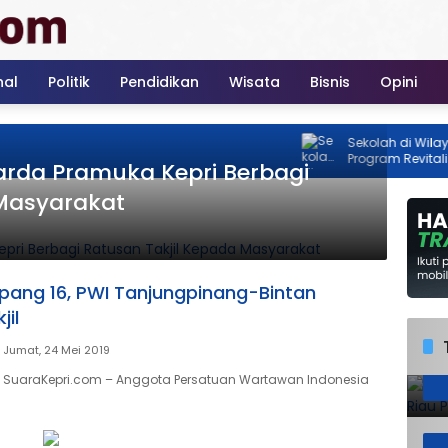
nal
Politik
Pendidikan
Wisata
Bisnis
Opini
Sekolah di Wilayah 3T
Program Revitalisas
arda Pramuka Kepri Berbagi
2026
 Masyarakat
pang 16, PWI Tanjungpinang-Bintan
jil
Jumat, 24 Mei 2019
 SuaraKepri.com – Anggota Persatuan Wartawan Indonesia