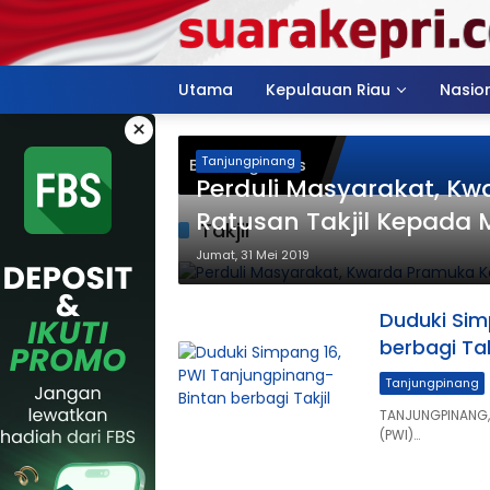
Langsung
ke
konten
Utama
Kepulauan Riau
Nasio
×
Tanjungpinang
Breaking News
Perduli Masyarakat, Kw
Ratusan Takjil Kepada
Takjil
Jumat, 31 Mei 2019
Duduki Sim
berbagi Tak
Tanjungpinang
TANJUNGPINANG,
(PWI)…