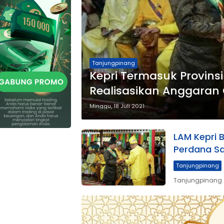
Tanjungpinang
Kepri Termasuk Provins
Realisasikan Anggaran 
Minggu, 18 Juli 2021
LAM Kepri 
Perdana Sa
Tanjungpinang
Tanjungpinang –