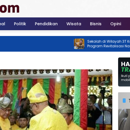
nal
Politik
Pendidikan
Wisata
Bisnis
Opini
Sekolah di Wilayah 3T Kepri Jadi Prio
Program Revitalisasi Nasional Tahu
2026