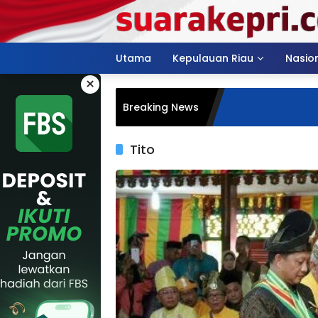
Langsung
ke
konten
Utama
Kepulauan Riau
Nasio
×
Breaking News
Tito