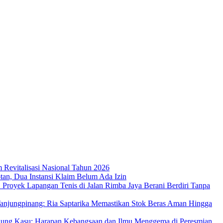
m Revitalisasi Nasional Tahun 2026
an, Dua Instansi Klaim Belum Ada Izin
 Proyek Lapangan Tenis di Jalan Rimba Jaya Berani Berdiri Tanpa
njungpinang: Ria Saptarika Memastikan Stok Beras Aman Hingga
Ujung Kasu: Harapan Kebangsaan dan Ilmu Menggema di Peresmian