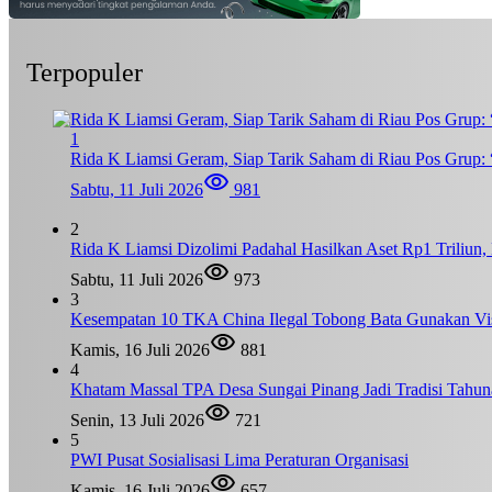
Terpopuler
1
Rida K Liamsi Geram, Siap Tarik Saham di Riau Pos Grup: 
Sabtu, 11 Juli 2026
981
2
Rida K Liamsi Dizolimi Padahal Hasilkan Aset Rp1 Triliun
Sabtu, 11 Juli 2026
973
3
Kesempatan 10 TKA China Ilegal Tobong Bata Gunakan Vis
Kamis, 16 Juli 2026
881
4
Khatam Massal TPA Desa Sungai Pinang Jadi Tradisi Tahun
Senin, 13 Juli 2026
721
5
PWI Pusat Sosialisasi Lima Peraturan Organisasi
Kamis, 16 Juli 2026
657