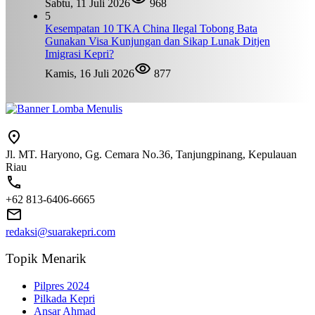
Sabtu, 11 Juli 2026
968
5
Kesempatan 10 TKA China Ilegal Tobong Bata
Gunakan Visa Kunjungan dan Sikap Lunak Ditjen
Imigrasi Kepri?
Kamis, 16 Juli 2026
877
Jl. MT. Haryono, Gg. Cemara No.36, Tanjungpinang, Kepulauan
Riau
+62 813-6406-6665
redaksi@suarakepri.com
Topik Menarik
Pilpres 2024
Pilkada Kepri
Ansar Ahmad