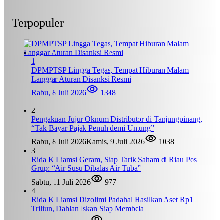
Terpopuler
1
DPMPTSP Lingga Tegas, Tempat Hiburan Malam
Langgar Aturan Disanksi Resmi
Rabu, 8 Juli 2026
1348
2
Pengakuan Jujur Oknum Distributor di Tanjungpinang,
“Tak Bayar Pajak Penuh demi Untung”
Rabu, 8 Juli 2026
Kamis, 9 Juli 2026
1038
3
Rida K Liamsi Geram, Siap Tarik Saham di Riau Pos
Grup: “Air Susu Dibalas Air Tuba”
Sabtu, 11 Juli 2026
977
4
Rida K Liamsi Dizolimi Padahal Hasilkan Aset Rp1
Triliun, Dahlan Iskan Siap Membela