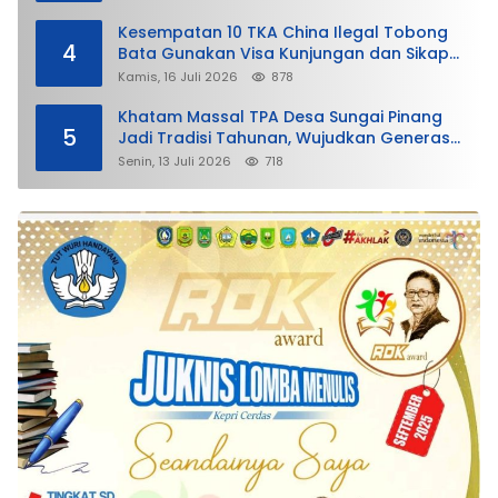
Kesempatan 10 TKA China Ilegal Tobong
4
Bata Gunakan Visa Kunjungan dan Sikap
Lunak Ditjen Imigrasi Kepri?
Kamis, 16 Juli 2026
878
Khatam Massal TPA Desa Sungai Pinang
5
Jadi Tradisi Tahunan, Wujudkan Generasi
Qurani
Senin, 13 Juli 2026
718