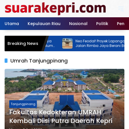
Langsung
ke
konten
Utama
Kepulauan Riau
Nasional
Politik
Pendi
enis Rimba Jaya
Neo Feodal! Proyek Lapangan Tenis di
Breaking News
nstansi Klaim Belum
Jalan Rimba Jaya Berani Berdiri Tanpa
Izin, Pemilik Malah Pamer Progres 70
Persen
Umrah Tanjungpinang
Tanjungpinang
Fakultas Kedokteran UMRAH
Kembali Diisi Putra Daerah Kepri