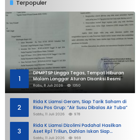
Terpopuler
DPMPTSP Lingga Tegas, Tempat Hiburan
1
Malam Langgar Aturan Disanksi Resmi
Rabu, 8 Juli 2026
1350
Rida K Liamsi Geram, Siap Tarik Saham di
2
Riau Pos Grup: “Air Susu Dibalas Air Tuba”
Sabtu, 11 Juli 2026
978
Rida K Liamsi Dizolimi Padahal Hasilkan
3
Aset Rp1 Triliun, Dahlan Iskan Siap
Membela
Sabtu, 11 Juli 2026
969