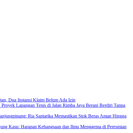
an, Dua Instansi Klaim Belum Ada Izin
 Proyek Lapangan Tenis di Jalan Rimba Jaya Berani Berdiri Tanpa
njungpinang: Ria Saptarika Memastikan Stok Beras Aman Hingga
Ujung Kasu: Harapan Kebangsaan dan Ilmu Menggema di Peresmian