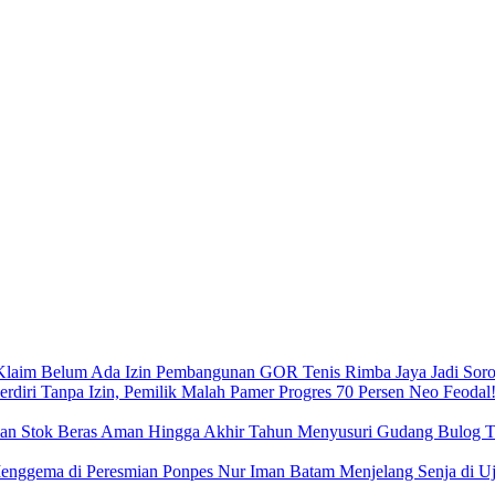
Pembangunan GOR Tenis Rimba Jaya Jadi Sorot
Neo Feodal!
Menyusuri Gudang Bulog Ta
Menjelang Senja di 