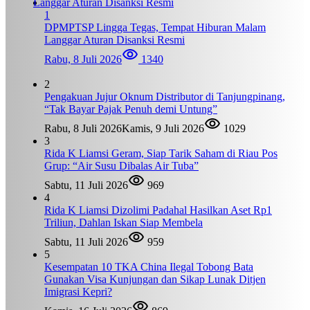
1
DPMPTSP Lingga Tegas, Tempat Hiburan Malam
Langgar Aturan Disanksi Resmi
Rabu, 8 Juli 2026
1340
2
Pengakuan Jujur Oknum Distributor di Tanjungpinang,
“Tak Bayar Pajak Penuh demi Untung”
Rabu, 8 Juli 2026
Kamis, 9 Juli 2026
1029
3
Rida K Liamsi Geram, Siap Tarik Saham di Riau Pos
Grup: “Air Susu Dibalas Air Tuba”
Sabtu, 11 Juli 2026
969
4
Rida K Liamsi Dizolimi Padahal Hasilkan Aset Rp1
Triliun, Dahlan Iskan Siap Membela
Sabtu, 11 Juli 2026
959
5
Kesempatan 10 TKA China Ilegal Tobong Bata
Gunakan Visa Kunjungan dan Sikap Lunak Ditjen
Imigrasi Kepri?