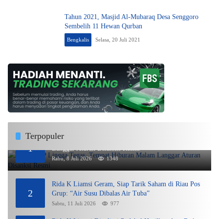
Tahun 2021, Masjid Al-Mubaraq Desa Senggoro
Sembelih 11 Hewan Qurban
Bengkalis
Selasa, 20 Juli 2021
Terpopuler
DPMPTSP Lingga Tegas, Tempat Hiburan Malam
1
Langgar Aturan Disanksi Resmi
Rabu, 8 Juli 2026
1348
Rida K Liamsi Geram, Siap Tarik Saham di Riau Pos
2
Grup: “Air Susu Dibalas Air Tuba”
Sabtu, 11 Juli 2026
977