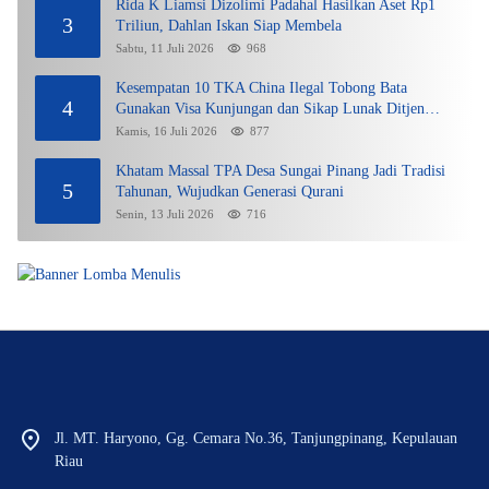
Rida K Liamsi Dizolimi Padahal Hasilkan Aset Rp1
3
Triliun, Dahlan Iskan Siap Membela
Sabtu, 11 Juli 2026
968
Kesempatan 10 TKA China Ilegal Tobong Bata
4
Gunakan Visa Kunjungan dan Sikap Lunak Ditjen
Imigrasi Kepri?
Kamis, 16 Juli 2026
877
Khatam Massal TPA Desa Sungai Pinang Jadi Tradisi
5
Tahunan, Wujudkan Generasi Qurani
Senin, 13 Juli 2026
716
Jl. MT. Haryono, Gg. Cemara No.36, Tanjungpinang, Kepulauan
Riau