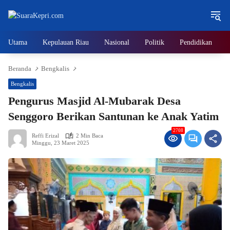
Langsung
ke
konten
Utama
Kepulauan Riau
Nasional
Politik
Pendidikan
Beranda
Bengkalis
Bengkalis
Pengurus Masjid Al-Mubarak Desa
Senggoro Berikan Santunan ke Anak Yatim
2708
Reffi Erizal
2 Min Baca
Minggu, 23 Maret 2025